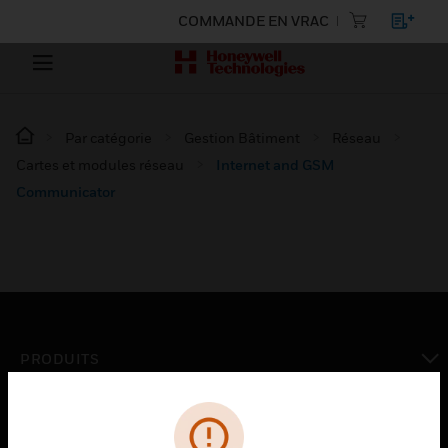
COMMANDE EN VRAC
Par catégorie
Gestion Bâtiment
Réseau
Cartes et modules réseau
Internet and GSM
Communicator
PRODUITS
toggle view
SOLUTIONS