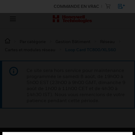
COMMANDE EN VRAC
Par catégorie
Gestion Bâtiment
Réseau
Cartes et modules réseau
Loop Card TC800/XLS60
Ce site sera hors service pour maintenance
programmée le samedi 8 août, de 19h00 à
5h00 EST (23h00 à 9h00 GMT, dimanche 9
août de 1h00 à 11h00 CET et de 4h30 à
14h30 IST). Nous vous remercions de votre
patience pendant cette période.