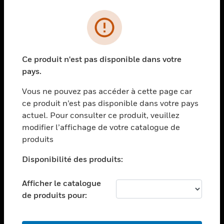
PRODUITS
toggle view
SOLUTIONS
Ce produit n'est pas disponible dans votre
toggle view
pays.
SECTEURS
Vous ne pouvez pas accéder à cette page car
toggle view
ASSISTANCE
ce produit n’est pas disponible dans votre pays
actuel. Pour consulter ce produit, veuillez
toggle view
modifier l’affichage de votre catalogue de
EMPLOIS
produits
toggle view
SOCIÉTÉ
Disponibilité des produits:
toggle view
NOUS CONTACTER
Afficher le catalogue
de produits pour:
toggle view
MENTIONS LÉGALES