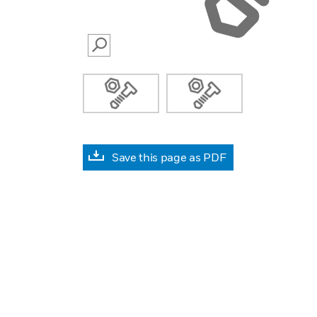
SEARCH
Save this page as PDF