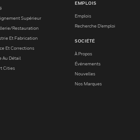
EMPLOIS
é
Emplois
ignement Supérieur
Recherche D'emploi
llerie/Restauration
trie Et Fabrication
SOCIÉTÉ
ce Et Corrections
À Propos
e Au Détail
Événements
t Cities
Nouvelles
Nos Marques