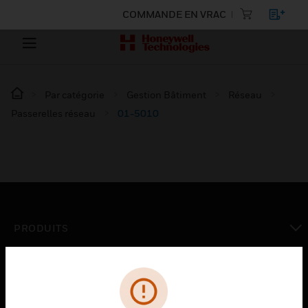
COMMANDE EN VRAC
Par catégorie
Gestion Bâtiment
Réseau
Passerelles réseau
01-5010
PRODUITS
toggle view
SOLUTIONS
toggle view
SECTEURS