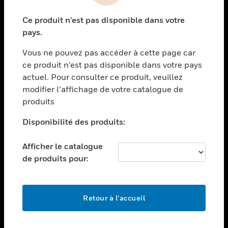
toggle view
Ce produit n'est pas disponible dans votre
ASSISTANCE
pays.
toggle view
EMPLOIS
Vous ne pouvez pas accéder à cette page car
ce produit n’est pas disponible dans votre pays
toggle view
actuel. Pour consulter ce produit, veuillez
SOCIÉTÉ
modifier l’affichage de votre catalogue de
toggle view
produits
NOUS CONTACTER
Disponibilité des produits:
toggle view
MENTIONS LÉGALES
Afficher le catalogue
toggle view
de produits pour:
SUIVEZ-NOUS
Retour à l’accueil