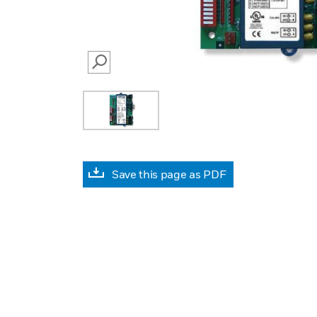
SEARCH
Save this page as PDF