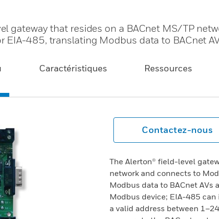
el gateway that resides on a BACnet MS/TP netw
 EIA-485, translating Modbus data to BACnet AV
u
Caractéristiques
Ressources
Contactez-nous
The Alerton® field-level gat
network and connects to Modb
Modbus data to BACnet AVs an
Modbus device; EIA-485 can i
a valid address between 1–24