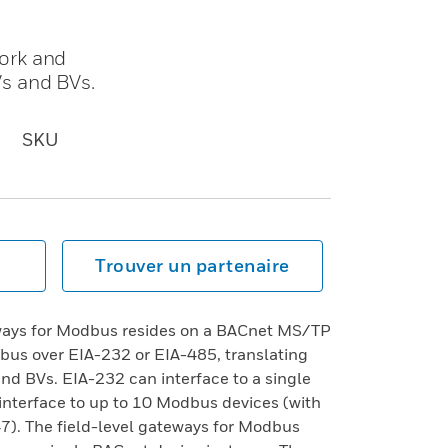
ork and
s and BVs.
SKU
Trouver un partenaire
eways for Modbus resides on a BACnet MS/TP
us over EIA-232 or EIA-485, translating
d BVs. EIA-232 can interface to a single
nterface to up to 10 Modbus devices (with
7). The field-level gateways for Modbus