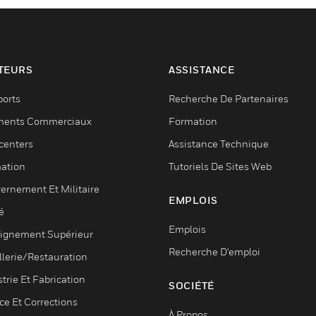
TEURS
ASSISTANCE
ports
Recherche De Partenaires
ments Commerciaux
Formation
centers
Assistance Technique
ation
Tutoriels De Sites Web
ernement Et Militaire
EMPLOIS
é
Emplois
ignement Supérieur
Recherche D'emploi
llerie/Restauration
trie Et Fabrication
SOCIÉTÉ
ce Et Corrections
À Propos