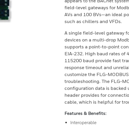
appears to the BACnet system
field-level gateways for Modb
AVs and 100 BVs—an ideal po
such as chillers and VFDs.
A single field-level gateway
devices on a multi-drop Mod
supports a point-to-point co
EIA-232. High baud rates of
115200 baud provide fast tran
response timeout and unreliab
customize the FLG-MODBUS op
troubleshooting. The FLG-MO
configuration data is backed
header provides for connecti
cable, which is helpful for tr
Features & Benefits:
Interoperable