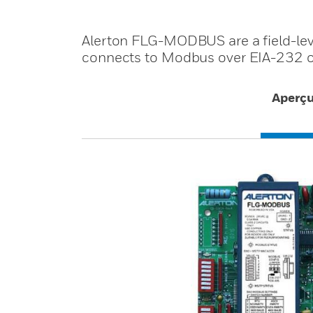
Alerton FLG-MODBUS are a field-lev
connects to Modbus over EIA-232 or
Aperç