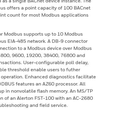
 as a single BACnet device instance. The
us offers a point capacity of 100 BACnet
int count for most Modbus applications
 for Modbus supports up to 10 Modbus
bus EIA-485 network. A DB-9 connector
nnection to a Modbus device over Modbus
 4800, 9600, 19200, 38400, 76800 and
sactions. User-configurable poll delay,
le threshold enable users to futher
eration. Enhanced diagnostics facilitate
DBUS features an AZ60 processor. All
 up in nonvolatile flash memory. An MS/TP
on of an Alerton FST-100 with an AC-2680
oubleshooting and field service.