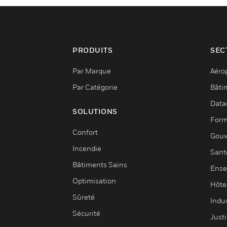
PRODUITS
SEC
Par Marque
Aéro
Par Catégorie
Bâti
Data
SOLUTIONS
Form
Confort
Gouv
Incendie
Sant
Bâtiments Sains
Ense
Optimisation
Hôte
Sûreté
Indus
Sécurité
Justi