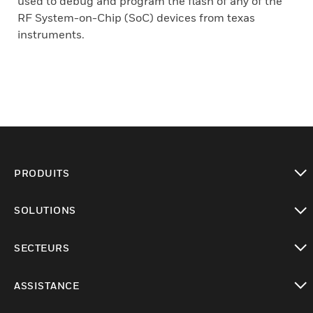
used to debug and program the flash of any of the
RF System-on-Chip (SoC) devices from texas
instruments.
PRODUITS
toggle view
SOLUTIONS
toggle view
SECTEURS
toggle view
ASSISTANCE
toggle view