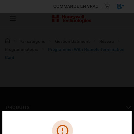
COMMANDE EN VRAC
Par catégorie
Gestion Bâtiment
Réseau
Programmateurs
Programmer With Remote Termination
Card
PRODUITS
toggle view
SOLUTIONS