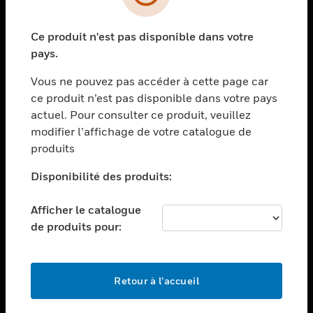
toggle view
SECTEURS
Ce produit n'est pas disponible dans votre
toggle view
ASSISTANCE
pays.
toggle view
Vous ne pouvez pas accéder à cette page car
EMPLOIS
ce produit n’est pas disponible dans votre pays
toggle view
actuel. Pour consulter ce produit, veuillez
SOCIÉTÉ
modifier l’affichage de votre catalogue de
produits
toggle view
NOUS CONTACTER
Disponibilité des produits:
toggle view
MENTIONS LÉGALES
Afficher le catalogue
toggle view
de produits pour:
SUIVEZ-NOUS
Retour à l’accueil