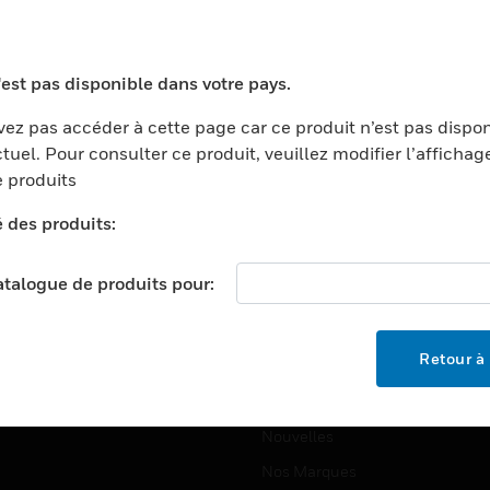
ports
Recherche De Partenaires
ments Commerciaux
Formation
'est pas disponible dans votre pays.
centers
Assistance Technique
ez pas accéder à cette page car ce produit n’est pas dispo
ation
Tutoriels De Sites Web
tuel. Pour consulter ce produit, veuillez modifier l’affichag
ernement Et Militaire
 produits
EMPLOIS
é
é des produits:
Emplois
ignement Supérieur
Recherche D'emploi
llerie/Restauration
catalogue de produits pour:
trie Et Fabrication
SOCIÉTÉ
ce Et Corrections
Retour à 
À Propos
e Au Détail
Événements
t Cities
Nouvelles
Nos Marques