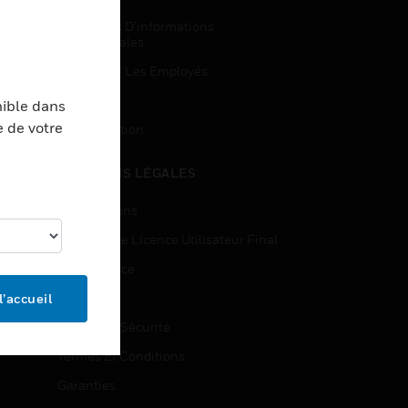
Demandes D’informations
Commerciales
Accès Pour Les Employés
Inscription
nible dans
e de votre
Désinscription
MENTIONS LÉGALES
Certifications
Contrats De Licence Utilisateur Final
Open Source
Brevets
l’accueil
Qualité Et Sécurité
Termes Et Conditions
Garanties