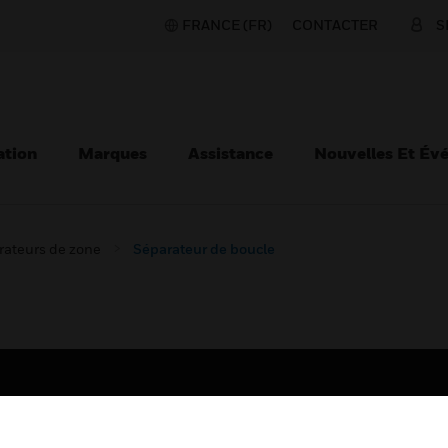
FRANCE (FR)
CONTACTER
S
ation
Marques
Assistance
Nouvelles Et Év
rateurs de zone
Séparateur de boucle
TEURS
ASSISTANCE