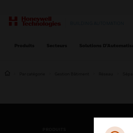
BUILDING AUTOMATION
Produits
Secteurs
Solutions D’Automatis
Par catégorie
Gestion Bâtiment
Réseau
Sépa
PRODUITS
SEC