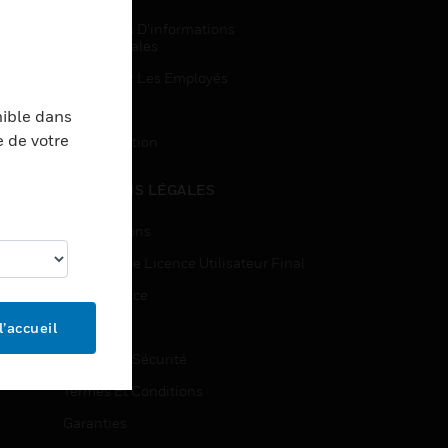
Demandes D’informations
Commerciales
Accès Pour Les Employés
Inscription
nible dans
e de votre
Désinscription
MENTIONS LÉGALES
Certifications
Contrats De Licence Utilisateur Final
Open Source
Brevets
l’accueil
Qualité Et Sécurité
Termes Et Conditions
Garanties