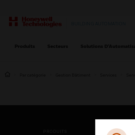
BUILDING AUTOMATION
Produits
Secteurs
Solutions D’Automatis
Par catégorie
Gestion Bâtiment
Services
Serv
PRODUITS
SEC