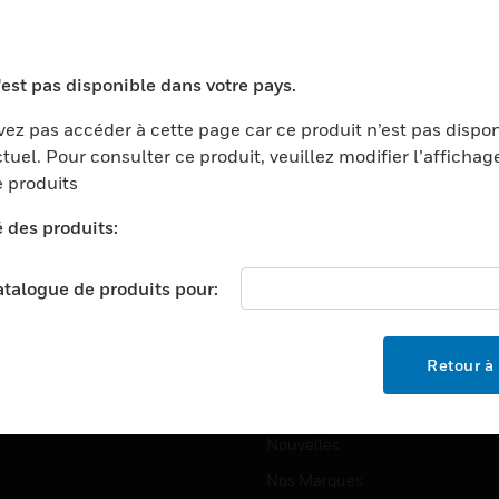
ports
Recherche De Partenaires
ments Commerciaux
Formation
'est pas disponible dans votre pays.
centers
Assistance Technique
ez pas accéder à cette page car ce produit n’est pas dispo
ation
Tutoriels De Sites Web
tuel. Pour consulter ce produit, veuillez modifier l’affichag
ernement Et Militaire
 produits
EMPLOIS
é
é des produits:
Emplois
ignement Supérieur
Recherche D'emploi
llerie/Restauration
catalogue de produits pour:
trie Et Fabrication
SOCIÉTÉ
ce Et Corrections
Retour à 
À Propos
e Au Détail
Événements
t Cities
Nouvelles
Nos Marques