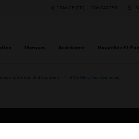
FRANCE (FR)
CONTACTER
S
ation
Marques
Assistance
Nouvelles Et Év
ices d'entretien et de soutien
BMS Misc. Tech Services
TEURS
ASSISTANCE