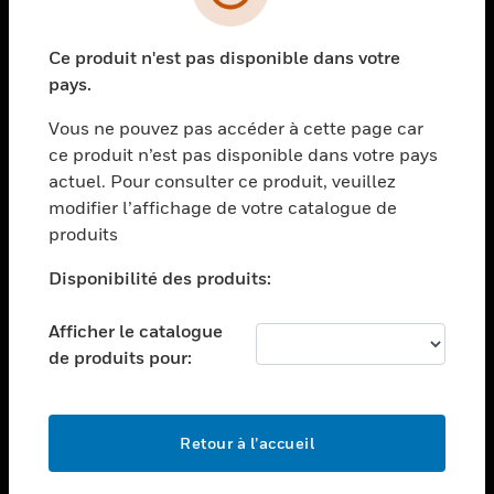
toggle view
SECTEURS
Ce produit n'est pas disponible dans votre
toggle view
ASSISTANCE
pays.
toggle view
Vous ne pouvez pas accéder à cette page car
EMPLOIS
ce produit n’est pas disponible dans votre pays
toggle view
actuel. Pour consulter ce produit, veuillez
SOCIÉTÉ
modifier l’affichage de votre catalogue de
produits
toggle view
NOUS CONTACTER
Disponibilité des produits:
toggle view
MENTIONS LÉGALES
Afficher le catalogue
toggle view
de produits pour:
SUIVEZ-NOUS
Retour à l’accueil