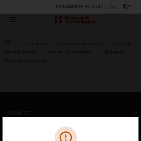
COMMANDE EN VRAC
Par catégorie
Panneau de contrôle
Contrôles
des bâtiments
Licences de contrôleur
Niagara AX
Open System Driver
PRODUITS
toggle view
SOLUTIONS