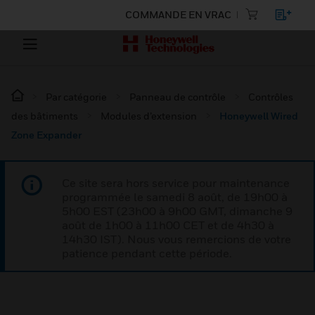
COMMANDE EN VRAC
Par catégorie
Panneau de contrôle
Contrôles
des bâtiments
Modules d’extension
Honeywell Wired
Zone Expander
Ce site sera hors service pour maintenance
programmée le samedi 8 août, de 19h00 à
5h00 EST (23h00 à 9h00 GMT, dimanche 9
août de 1h00 à 11h00 CET et de 4h30 à
14h30 IST). Nous vous remercions de votre
patience pendant cette période.