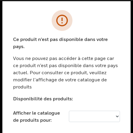
PRODUITS
toggle view
SOLUTIONS
Ce produit n'est pas disponible dans votre
pays.
toggle view
SECTEURS
Vous ne pouvez pas accéder à cette page car
toggle view
ce produit n’est pas disponible dans votre pays
ASSISTANCE
actuel. Pour consulter ce produit, veuillez
modifier l’affichage de votre catalogue de
toggle view
EMPLOIS
produits
toggle view
Disponibilité des produits:
SOCIÉTÉ
toggle view
Afficher le catalogue
NOUS CONTACTER
de produits pour:
toggle view
MENTIONS LÉGALES