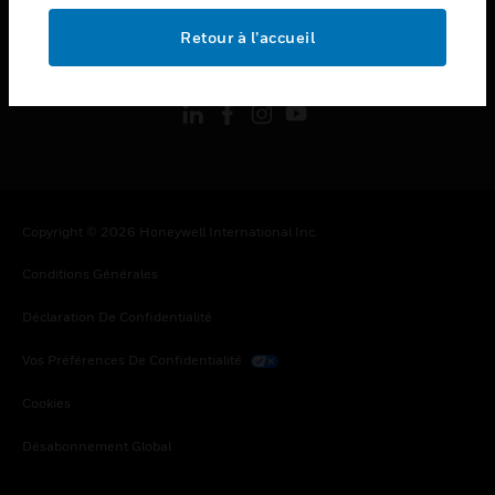
Retour à l’accueil
toggle view
SUIVEZ-NOUS
Copyright © 2026 Honeywell International Inc.
Conditions Générales
Déclaration De Confidentialité
Vos Préférences De Confidentialité
Cookies
Désabonnement Global