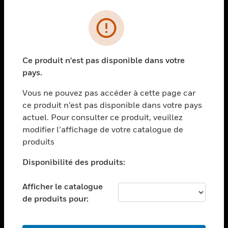
PRODUITS
toggle view
SOLUTIONS
Ce produit n'est pas disponible dans votre
toggle view
pays.
SECTEURS
Vous ne pouvez pas accéder à cette page car
toggle view
ASSISTANCE
ce produit n’est pas disponible dans votre pays
actuel. Pour consulter ce produit, veuillez
toggle view
modifier l’affichage de votre catalogue de
EMPLOIS
produits
toggle view
SOCIÉTÉ
Disponibilité des produits:
toggle view
NOUS CONTACTER
Afficher le catalogue
de produits pour:
toggle view
MENTIONS LÉGALES