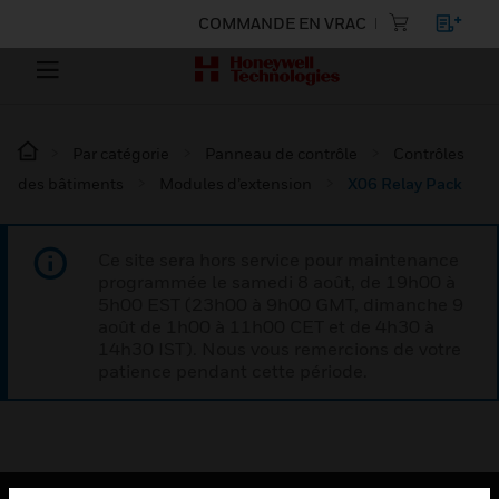
COMMANDE EN VRAC
Par catégorie
Panneau de contrôle
Contrôles
des bâtiments
Modules d’extension
X06 Relay Pack
Ce site sera hors service pour maintenance
programmée le samedi 8 août, de 19h00 à
5h00 EST (23h00 à 9h00 GMT, dimanche 9
août de 1h00 à 11h00 CET et de 4h30 à
14h30 IST). Nous vous remercions de votre
patience pendant cette période.