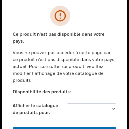
PRODUITS
toggle view
SOLUTIONS
Ce produit n'est pas disponible dans votre
toggle view
pays.
SECTEURS
Vous ne pouvez pas accéder à cette page car
toggle view
ASSISTANCE
ce produit n’est pas disponible dans votre pays
actuel. Pour consulter ce produit, veuillez
toggle view
modifier l’affichage de votre catalogue de
EMPLOIS
produits
toggle view
SOCIÉTÉ
Disponibilité des produits:
toggle view
NOUS CONTACTER
Afficher le catalogue
de produits pour:
toggle view
MENTIONS LÉGALES