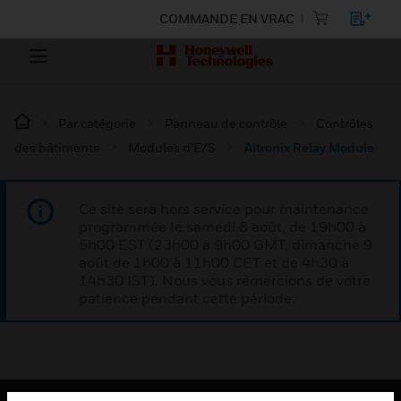
COMMANDE EN VRAC
Par catégorie
Panneau de contrôle
Contrôles
des bâtiments
Modules d’E/S
Altronix Relay Module
Ce site sera hors service pour maintenance
programmée le samedi 8 août, de 19h00 à
5h00 EST (23h00 à 9h00 GMT, dimanche 9
août de 1h00 à 11h00 CET et de 4h30 à
14h30 IST). Nous vous remercions de votre
patience pendant cette période.