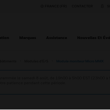
FRANCE (FR)
CONTACTER
S
ation
Marques
Assistance
Nouvelles Et Év
 bâtiments
Modules d’E/S
Module moniteur Micro MMX
rogrammée le samedi 8 août, de 19h00 à 5h00 EST (23h00 
tre patience pendant cette période.