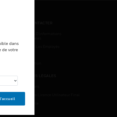
NOUS CONTACTER
Demandes D’informations
Commerciales
nible dans
Accès Pour Les Employés
e de votre
Inscription
Désinscription
MENTIONS LÉGALES
Certifications
Contrats De Licence Utilisateur Final
l’accueil
Open Source
Brevets