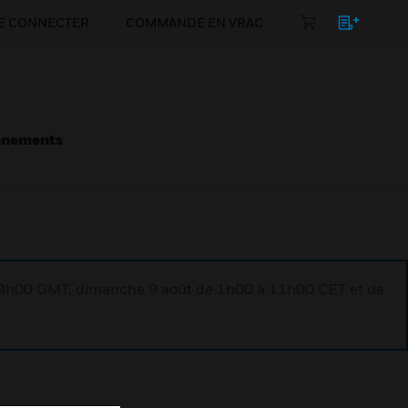
E CONNECTER
COMMANDE EN VRAC
énements
à 9h00 GMT, dimanche 9 août de 1h00 à 11h00 CET et de