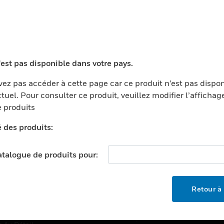
TEURS
ASSISTANCE
'est pas disponible dans votre pays.
ports
Recherche De Partenaires
ments Commerciaux
Formation
ez pas accéder à cette page car ce produit n’est pas dispo
tuel. Pour consulter ce produit, veuillez modifier l’affichag
centers
Assistance Technique
 produits
ation
Tutoriels De Sites Web
é des produits:
ernement Et Militaire
EMPLOIS
é
catalogue de produits pour:
Emplois
ignement Supérieur
Recherche D'emploi
llerie/Restauration
Retour à 
trie Et Fabrication
SOCIÉTÉ
ce Et Corrections
À Propos