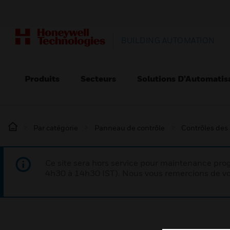
BUILDING AUTOMATION
Produits
Secteurs
Solutions D’Automatis
Par catégorie
Panneau de contrôle
Contrôles des
Ce site sera hors service pour maintenance p
4h30 à 14h30 IST). Nous vous remercions de vo