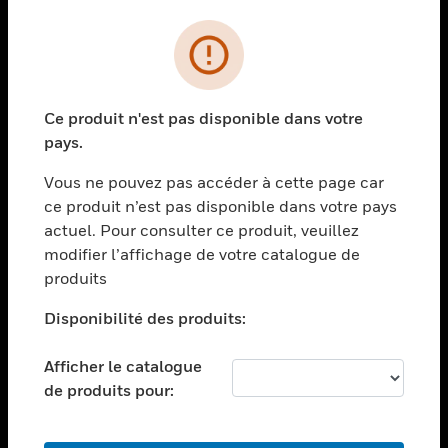
PRODUITS
toggle view
SOLUTIONS
Ce produit n'est pas disponible dans votre
toggle view
pays.
SECTEURS
Vous ne pouvez pas accéder à cette page car
toggle view
ASSISTANCE
ce produit n’est pas disponible dans votre pays
actuel. Pour consulter ce produit, veuillez
toggle view
modifier l’affichage de votre catalogue de
EMPLOIS
produits
toggle view
SOCIÉTÉ
Disponibilité des produits:
toggle view
NOUS CONTACTER
Afficher le catalogue
de produits pour:
toggle view
MENTIONS LÉGALES