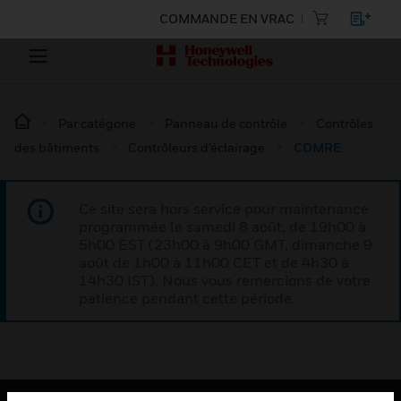
COMMANDE EN VRAC
Par catégorie
Panneau de contrôle
Contrôles
des bâtiments
Contrôleurs d’éclairage
COMRE
Ce site sera hors service pour maintenance
programmée le samedi 8 août, de 19h00 à
5h00 EST (23h00 à 9h00 GMT, dimanche 9
août de 1h00 à 11h00 CET et de 4h30 à
14h30 IST). Nous vous remercions de votre
patience pendant cette période.