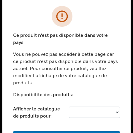
PRODUITS
toggle view
SOLUTIONS
Ce produit n'est pas disponible dans votre
toggle view
pays.
SECTEURS
Vous ne pouvez pas accéder à cette page car
toggle view
ASSISTANCE
ce produit n’est pas disponible dans votre pays
actuel. Pour consulter ce produit, veuillez
toggle view
modifier l’affichage de votre catalogue de
EMPLOIS
produits
toggle view
SOCIÉTÉ
Disponibilité des produits:
toggle view
NOUS CONTACTER
Afficher le catalogue
de produits pour:
toggle view
MENTIONS LÉGALES