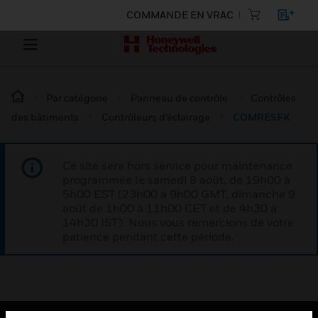
COMMANDE EN VRAC
Par catégorie
Panneau de contrôle
Contrôles
des bâtiments
Contrôleurs d’éclairage
COMRESFK
Ce site sera hors service pour maintenance
programmée le samedi 8 août, de 19h00 à
5h00 EST (23h00 à 9h00 GMT, dimanche 9
août de 1h00 à 11h00 CET et de 4h30 à
14h30 IST). Nous vous remercions de votre
patience pendant cette période.