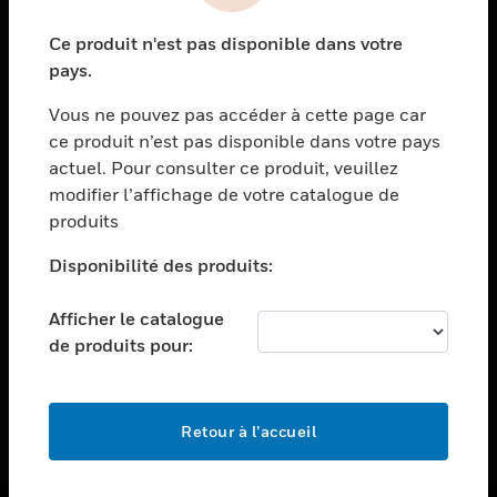
toggle view
Ce produit n'est pas disponible dans votre
ASSISTANCE
pays.
toggle view
EMPLOIS
Vous ne pouvez pas accéder à cette page car
ce produit n’est pas disponible dans votre pays
toggle view
actuel. Pour consulter ce produit, veuillez
SOCIÉTÉ
modifier l’affichage de votre catalogue de
toggle view
produits
NOUS CONTACTER
Disponibilité des produits:
toggle view
MENTIONS LÉGALES
Afficher le catalogue
toggle view
de produits pour:
SUIVEZ-NOUS
Retour à l’accueil