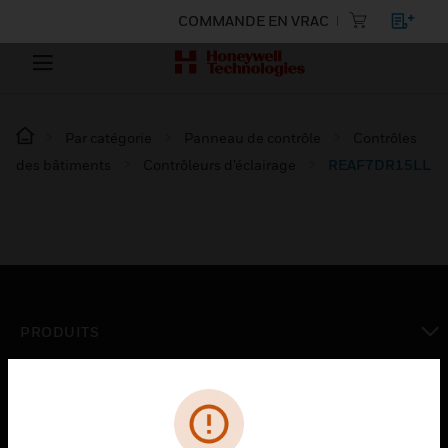
COMMANDE EN VRAC
Par catégorie
Panneau de contrôle
Contrôles
des bâtiments
Contrôleurs d’éclairage
REAF7DR15LL
PRODUITS
toggle view
SOLUTIONS
toggle view
SECTEURS