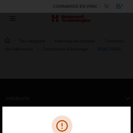
COMMANDE EN VRAC
Par catégorie
Panneau de contrôle
Contrôles
des bâtiments
Contrôleurs d’éclairage
REAS76ALL
PRODUITS
toggle view
SOLUTIONS
toggle view
SECTEURS