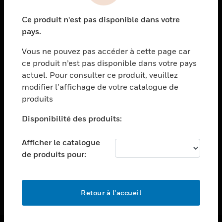
toggle view
Ce produit n'est pas disponible dans votre
ASSISTANCE
pays.
toggle view
EMPLOIS
Vous ne pouvez pas accéder à cette page car
ce produit n’est pas disponible dans votre pays
toggle view
actuel. Pour consulter ce produit, veuillez
SOCIÉTÉ
modifier l’affichage de votre catalogue de
toggle view
produits
NOUS CONTACTER
Disponibilité des produits:
toggle view
MENTIONS LÉGALES
Afficher le catalogue
toggle view
de produits pour:
SUIVEZ-NOUS
Retour à l’accueil