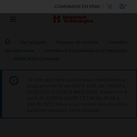
COMMANDE EN VRAC
Par catégorie
Panneau de contrôle
Contrôles
des bâtiments
Contrôleurs d’installation et d’intégration
HAWK 8000 Controller
Ce site sera hors service pour maintenance
programmée le samedi 8 août, de 19h00 à
5h00 EST (23h00 à 9h00 GMT, dimanche 9
août de 1h00 à 11h00 CET et de 4h30 à
14h30 IST). Nous vous remercions de votre
patience pendant cette période.