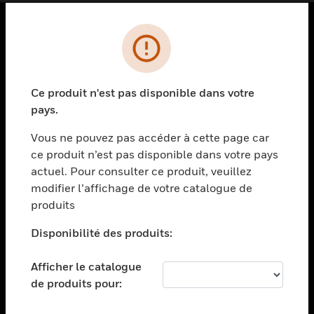
PRODUITS
toggle view
SOLUTIONS
Ce produit n'est pas disponible dans votre
pays.
toggle view
SECTEURS
Vous ne pouvez pas accéder à cette page car
toggle view
ce produit n’est pas disponible dans votre pays
ASSISTANCE
actuel. Pour consulter ce produit, veuillez
modifier l’affichage de votre catalogue de
toggle view
EMPLOIS
produits
toggle view
Disponibilité des produits:
SOCIÉTÉ
toggle view
Afficher le catalogue
NOUS CONTACTER
de produits pour:
toggle view
MENTIONS LÉGALES