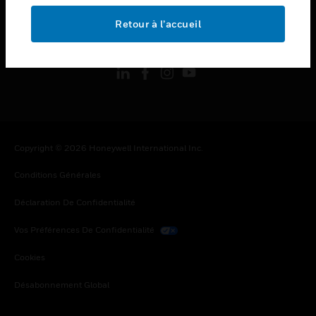
Retour à l’accueil
toggle view
SUIVEZ-NOUS
Copyright © 2026 Honeywell International Inc.
Conditions Générales
Déclaration De Confidentialité
Vos Préférences De Confidentialité
Cookies
Désabonnement Global