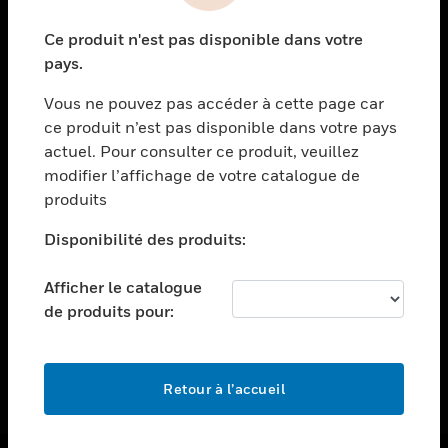
toggle view
Ce produit n'est pas disponible dans votre
ASSISTANCE
pays.
toggle view
EMPLOIS
Vous ne pouvez pas accéder à cette page car
ce produit n’est pas disponible dans votre pays
toggle view
actuel. Pour consulter ce produit, veuillez
SOCIÉTÉ
modifier l’affichage de votre catalogue de
toggle view
produits
NOUS CONTACTER
Disponibilité des produits:
toggle view
MENTIONS LÉGALES
Afficher le catalogue
toggle view
de produits pour:
SUIVEZ-NOUS
Retour à l’accueil