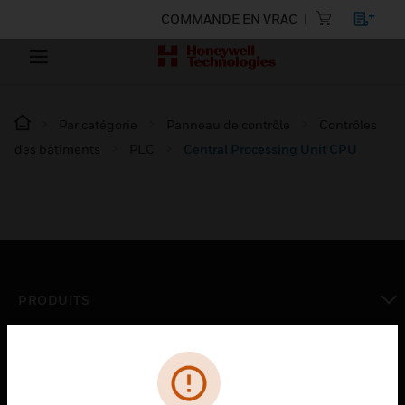
COMMANDE EN VRAC
Par catégorie
Panneau de contrôle
Contrôles
des bâtiments
PLC
Central Processing Unit CPU
PRODUITS
toggle view
SOLUTIONS
toggle view
SECTEURS