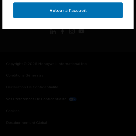
Retour à l’accueil
toggle view
SUIVEZ-NOUS
Copyright © 2026 Honeywell International Inc.
Conditions Générales
Déclaration De Confidentialité
Vos Préférences De Confidentialité
Cookies
Désabonnement Global