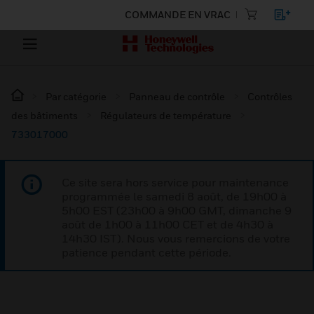
COMMANDE EN VRAC
Par catégorie
Panneau de contrôle
Contrôles
des bâtiments
Régulateurs de température
733017000
Ce site sera hors service pour maintenance
programmée le samedi 8 août, de 19h00 à
5h00 EST (23h00 à 9h00 GMT, dimanche 9
août de 1h00 à 11h00 CET et de 4h30 à
14h30 IST). Nous vous remercions de votre
patience pendant cette période.