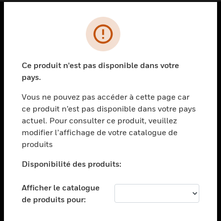
PRODUITS
toggle view
SOLUTIONS
Ce produit n'est pas disponible dans votre
pays.
toggle view
SECTEURS
Vous ne pouvez pas accéder à cette page car
toggle view
ce produit n’est pas disponible dans votre pays
ASSISTANCE
actuel. Pour consulter ce produit, veuillez
modifier l’affichage de votre catalogue de
toggle view
EMPLOIS
produits
toggle view
Disponibilité des produits:
SOCIÉTÉ
toggle view
Afficher le catalogue
NOUS CONTACTER
de produits pour:
toggle view
MENTIONS LÉGALES