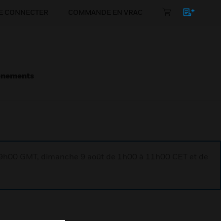
E CONNECTER
COMMANDE EN VRAC
énements
à 9h00 GMT, dimanche 9 août de 1h00 à 11h00 CET et de