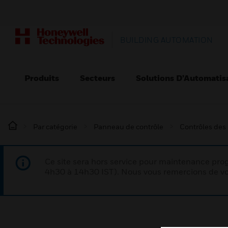
BUILDING AUTOMATION
Produits
Secteurs
Solutions D’Automatis
Par catégorie
Panneau de contrôle
Contrôles des
Ce site sera hors service pour maintenance p
4h30 à 14h30 IST). Nous vous remercions de vo