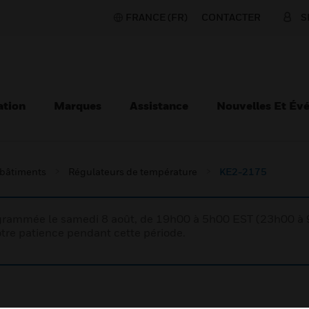
FRANCE (FR)
CONTACTER
S
ation
Marques
Assistance
Nouvelles Et Év
 bâtiments
Régulateurs de température
KE2-2175
rogrammée le samedi 8 août, de 19h00 à 5h00 EST (23h00 
tre patience pendant cette période.