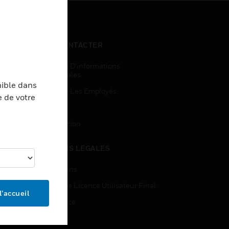
NOUS CONTACTER
Demandes D’informations
Commerciales
nible dans
Accès Pour Les Employés
e de votre
Inscription
Désinscription
MENTIONS LÉGALES
Certifications
Contrats De Licence Utilisateur Final
l’accueil
Open Source
Brevets