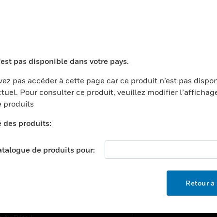
TEURS
ASSISTANCE
'est pas disponible dans votre pays.
ports
Recherche De Partenaires
ments Commerciaux
Formation
ez pas accéder à cette page car ce produit n’est pas dispo
tuel. Pour consulter ce produit, veuillez modifier l’affichag
centers
Assistance Technique
 produits
ation
Tutoriels De Sites Web
é des produits:
ernement Et Militaire
EMPLOIS
é
catalogue de produits pour:
Emplois
ignement Supérieur
Recherche D'emploi
llerie/Restauration
Retour à 
trie Et Fabrication
SOCIÉTÉ
ce Et Corrections
À Propos