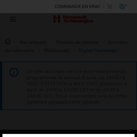
COMMANDE EN VRAC
Par catégorie
Panneau de contrôle
Contrôles
des bâtiments
Thermostats
Digital Thermostat
Ce site sera hors service pour maintenance
programmée le samedi 8 août, de 19h00 à
5h00 EST (23h00 à 9h00 GMT, dimanche 9
août de 1h00 à 11h00 CET et de 4h30 à
14h30 IST). Nous vous remercions de votre
patience pendant cette période.