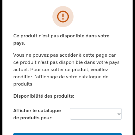
PRODUITS
toggle view
SOLUTIONS
Ce produit n'est pas disponible dans votre
toggle view
pays.
SECTEURS
Vous ne pouvez pas accéder à cette page car
toggle view
ASSISTANCE
ce produit n’est pas disponible dans votre pays
actuel. Pour consulter ce produit, veuillez
toggle view
modifier l’affichage de votre catalogue de
EMPLOIS
produits
toggle view
SOCIÉTÉ
Disponibilité des produits:
toggle view
NOUS CONTACTER
Afficher le catalogue
de produits pour:
toggle view
MENTIONS LÉGALES