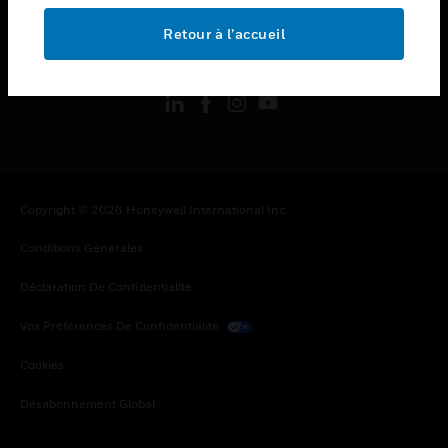
Retour à l’accueil
toggle view
SUIVEZ-NOUS
Copyright © 2026 Honeywell International Inc.
Conditions Générales
Déclaration De Confidentialité
Vos Préférences De Confidentialité
Cookies
Désabonnement Global