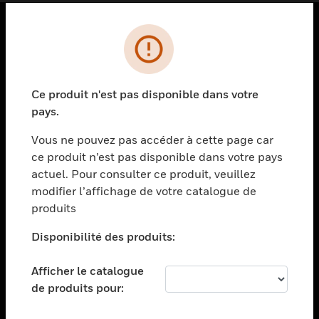
PRODUITS
toggle view
SOLUTIONS
Ce produit n'est pas disponible dans votre
pays.
toggle view
SECTEURS
Vous ne pouvez pas accéder à cette page car
toggle view
ce produit n’est pas disponible dans votre pays
ASSISTANCE
actuel. Pour consulter ce produit, veuillez
modifier l’affichage de votre catalogue de
toggle view
EMPLOIS
produits
toggle view
Disponibilité des produits:
SOCIÉTÉ
toggle view
Afficher le catalogue
NOUS CONTACTER
de produits pour:
toggle view
MENTIONS LÉGALES