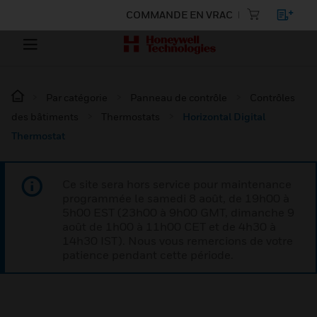
COMMANDE EN VRAC
Par catégorie
Panneau de contrôle
Contrôles
des bâtiments
Thermostats
Horizontal Digital
Thermostat
Ce site sera hors service pour maintenance
programmée le samedi 8 août, de 19h00 à
5h00 EST (23h00 à 9h00 GMT, dimanche 9
août de 1h00 à 11h00 CET et de 4h30 à
14h30 IST). Nous vous remercions de votre
patience pendant cette période.