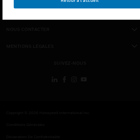
Retour à l’accueil
toggle view
SOCIÉTÉ
toggle view
NOUS CONTACTER
toggle view
MENTIONS LÉGALES
toggle view
SUIVEZ-NOUS
Copyright © 2026 Honeywell International Inc.
Conditions Générales
Déclaration De Confidentialité