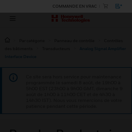
COMMANDE EN VRAC
Par catégorie
Panneau de contrôle
Contrôles
des bâtiments
Transducteurs
Analog Signal Amplifier
Interface Device
Ce site sera hors service pour maintenance
programmée le samedi 8 août, de 19h00 à
5h00 EST (23h00 à 9h00 GMT, dimanche 9
août de 1h00 à 11h00 CET et de 4h30 à
14h30 IST). Nous vous remercions de votre
patience pendant cette période.