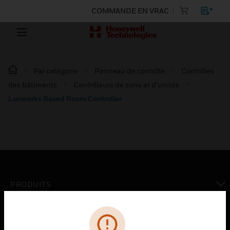
COMMANDE EN VRAC
Par catégorie
Panneau de contrôle
Contrôles
des bâtiments
Contrôleurs de zone et d’unités
Lonworks Based Room Controller
PRODUITS
toggle view
SOLUTIONS