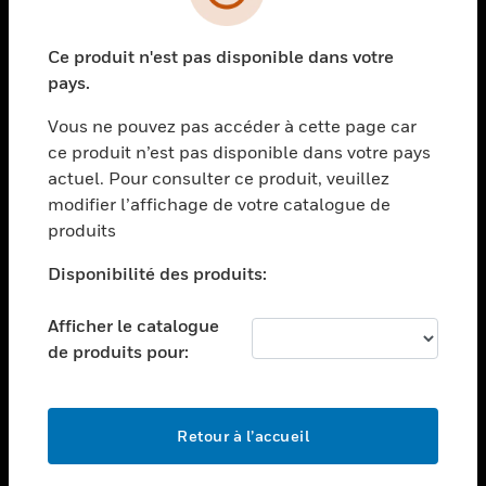
toggle view
SECTEURS
Ce produit n'est pas disponible dans votre
toggle view
ASSISTANCE
pays.
toggle view
Vous ne pouvez pas accéder à cette page car
EMPLOIS
ce produit n’est pas disponible dans votre pays
toggle view
actuel. Pour consulter ce produit, veuillez
SOCIÉTÉ
modifier l’affichage de votre catalogue de
produits
toggle view
NOUS CONTACTER
Disponibilité des produits:
toggle view
MENTIONS LÉGALES
Afficher le catalogue
toggle view
de produits pour:
SUIVEZ-NOUS
Retour à l’accueil