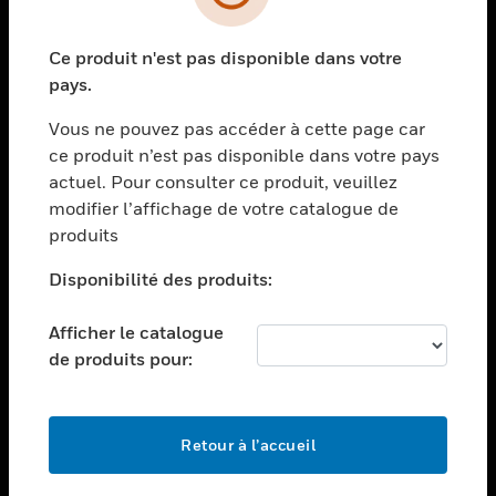
toggle view
SECTEURS
Ce produit n'est pas disponible dans votre
toggle view
ASSISTANCE
pays.
toggle view
Vous ne pouvez pas accéder à cette page car
EMPLOIS
ce produit n’est pas disponible dans votre pays
toggle view
actuel. Pour consulter ce produit, veuillez
SOCIÉTÉ
modifier l’affichage de votre catalogue de
produits
toggle view
NOUS CONTACTER
Disponibilité des produits:
toggle view
MENTIONS LÉGALES
Afficher le catalogue
toggle view
de produits pour:
SUIVEZ-NOUS
Retour à l’accueil