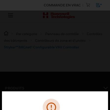
COMMANDE EN VRAC
Par catégorie
Panneau de contrôle
Contrôles
des bâtiments
Contrôleurs de zone et d’unités
Stryker™ BACnet® Configurable VAV Controller
PRODUITS
toggle view
SOLUTIONS