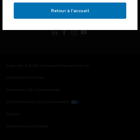
Retour à l’accueil
toggle view
SUIVEZ-NOUS
Copyright © 2026 Honeywell International Inc.
Conditions Générales
Déclaration De Confidentialité
Vos Préférences De Confidentialité
Cookies
Désabonnement Global