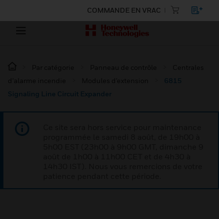
COMMANDE EN VRAC
Par catégorie
Panneau de contrôle
Centrales
d’alarme incendie
Modules d’extension
6815
Signaling Line Circuit Expander
Ce site sera hors service pour maintenance
programmée le samedi 8 août, de 19h00 à
5h00 EST (23h00 à 9h00 GMT, dimanche 9
août de 1h00 à 11h00 CET et de 4h30 à
14h30 IST). Nous vous remercions de votre
patience pendant cette période.