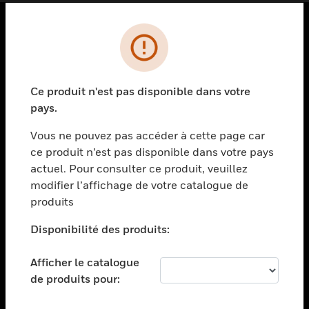
PRODUITS
toggle view
SOLUTIONS
Ce produit n'est pas disponible dans votre
pays.
toggle view
SECTEURS
Vous ne pouvez pas accéder à cette page car
toggle view
ce produit n’est pas disponible dans votre pays
ASSISTANCE
actuel. Pour consulter ce produit, veuillez
modifier l’affichage de votre catalogue de
toggle view
EMPLOIS
produits
toggle view
Disponibilité des produits:
SOCIÉTÉ
toggle view
Afficher le catalogue
NOUS CONTACTER
de produits pour:
toggle view
MENTIONS LÉGALES