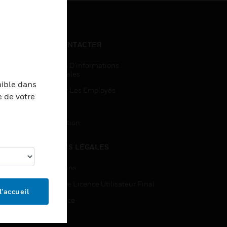
NOUS CONTACTER
Demandes D’informations
Commerciales
nible dans
Accès Pour Les Employés
e de votre
Inscription
Désinscription
MENTIONS LÉGALES
Certifications
Contrats De Licence Utilisateur Final
l’accueil
Open Source
Brevets