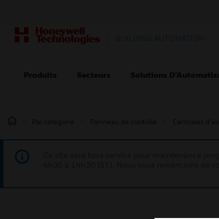
BUILDING AUTOMATION
Produits
Secteurs
Solutions D’Automatis
Par catégorie
Panneau de contrôle
Centrales d’a
Ce site sera hors service pour maintenance p
4h30 à 14h30 IST). Nous vous remercions de vo