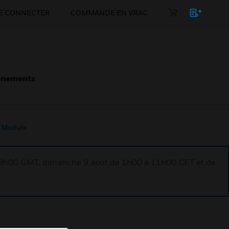
E CONNECTER
COMMANDE EN VRAC
énements
t Module
à 9h00 GMT, dimanche 9 août de 1h00 à 11h00 CET et de