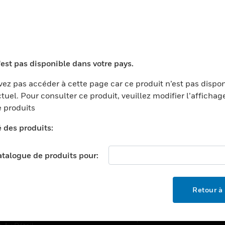
TEURS
ASSISTANCE
'est pas disponible dans votre pays.
ports
Recherche De Partenaires
ments Commerciaux
Formation
ez pas accéder à cette page car ce produit n’est pas dispo
tuel. Pour consulter ce produit, veuillez modifier l’affichag
centers
Assistance Technique
 produits
ation
Tutoriels De Sites Web
é des produits:
ernement Et Militaire
EMPLOIS
é
catalogue de produits pour:
Emplois
ignement Supérieur
Recherche D'emploi
llerie/Restauration
Retour à 
trie Et Fabrication
SOCIÉTÉ
ce Et Corrections
À Propos