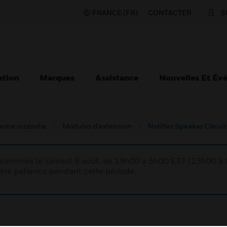
FRANCE (FR)
CONTACTER
S
ation
Marques
Assistance
Nouvelles Et Év
larme incendie
Modules d’extension
Notifier Speaker Circui
rogrammée le samedi 8 août, de 19h00 à 5h00 EST (23h00 
tre patience pendant cette période.