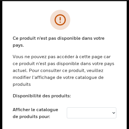
PRODUITS
toggle view
SOLUTIONS
Ce produit n'est pas disponible dans votre
pays.
toggle view
SECTEURS
Vous ne pouvez pas accéder à cette page car
toggle view
ce produit n’est pas disponible dans votre pays
ASSISTANCE
actuel. Pour consulter ce produit, veuillez
modifier l’affichage de votre catalogue de
toggle view
EMPLOIS
produits
toggle view
Disponibilité des produits:
SOCIÉTÉ
toggle view
Afficher le catalogue
NOUS CONTACTER
de produits pour:
toggle view
MENTIONS LÉGALES