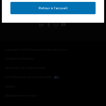
Retour à l’accueil
toggle view
SUIVEZ-NOUS
Copyright © 2026 Honeywell International Inc.
Conditions Générales
Déclaration De Confidentialité
Vos Préférences De Confidentialité
Cookies
Désabonnement Global