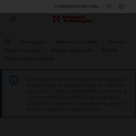
COMMANDE EN VRAC
Par catégorie
Panneau de contrôle
Centrales
d’alarme incendie
Modules d’extension
Remote
Telephone Zone Module
Ce site sera hors service pour maintenance
programmée le samedi 8 août, de 19h00 à
5h00 EST (23h00 à 9h00 GMT, dimanche 9
août de 1h00 à 11h00 CET et de 4h30 à
14h30 IST). Nous vous remercions de votre
patience pendant cette période.