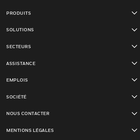
PRODUITS
toggle view
SOLUTIONS
toggle view
SECTEURS
toggle view
ASSISTANCE
toggle view
EMPLOIS
toggle view
SOCIÉTÉ
toggle view
NOUS CONTACTER
toggle view
MENTIONS LÉGALES