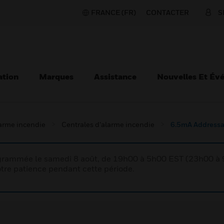
FRANCE (FR)
CONTACTER
S
ation
Marques
Assistance
Nouvelles Et Év
larme incendie
Centrales d’alarme incendie
6.5mA Addressa
rogrammée le samedi 8 août, de 19h00 à 5h00 EST (23h00 
tre patience pendant cette période.