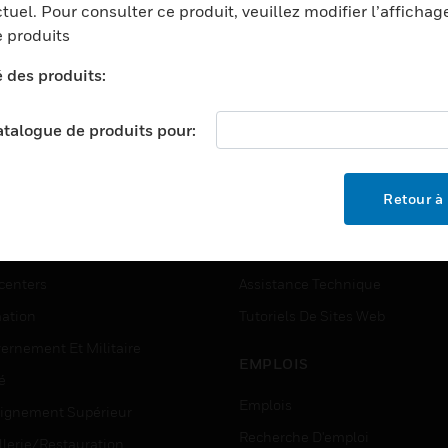
partie détection incendie 
tuel. Pour consulter ce produit, veuillez modifier l’affichag
ccorder un détecteur de
NF S61-936 pour l'UGA
 produits
z toxiques ou explosifs par
intégrée.
trée 4 - 20 mA.La centrale
é des produits:
G-8 dispose de 6 sorties
ais et d'un afficheur à
catalogue de produits pour:
staux liquide.
TEURS
ASSISTANCE
Retour à 
ports
Recherche De Partenaires
ments Commerciaux
Formation
centers
Assistance Technique
ation
Tutoriels De Sites Web
ernement Et Militaire
EMPLOIS
é
Emplois
ignement Supérieur
Recherche D'emploi
llerie/Restauration