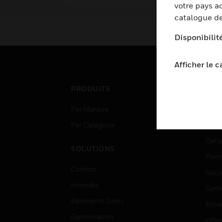
partie détection incendie et
votre pays ac
ra
NF S61-934, NF S61-935 et
catalogue de
ga
NF S61-936 pour l'UGA et le
en
Disponibilit
CMSI intégré.
NF
rel
Afficher le 
cri
PRODUITS
SEC
Par Marque
Aéro
Par Catégorie
Bâti
Data
SOLUTIONS
Form
Confort
Gouv
Incendie
Sant
Bâtiments Sains
Ense
Optimisation
Hôte