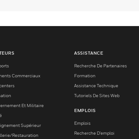
TEURS
ASSISTANCE
ports
Recherche De Partenaires
ments Commerciaux
Formation
centers
Assistance Technique
ation
Tutoriels De Sites Web
ernement Et Militaire
EMPLOIS
é
Emplois
ignement Supérieur
Recherche D'emploi
llerie/Restauration