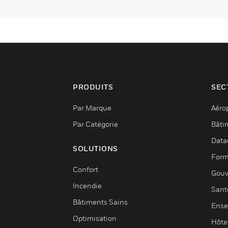
PRODUITS
SEC
Par Marque
Aéro
Par Catégorie
Bâti
Data
SOLUTIONS
Form
Confort
Gouv
Incendie
Sant
Bâtiments Sains
Ense
Optimisation
Hôte