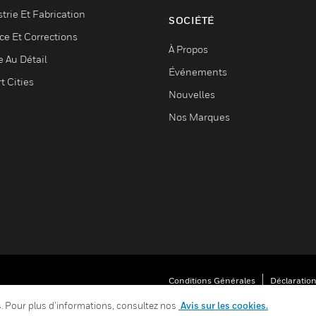
trie Et Fabrication
SOCIÉTÉ
ce Et Corrections
À Propos
e Au Détail
Événements
t Cities
Nouvelles
Nos Marques
Conditions Générales
Déclaration
Vos Préférences De Confidentialité
es. Pour plus d’informations, consultez nos
Avis sur les cookies.