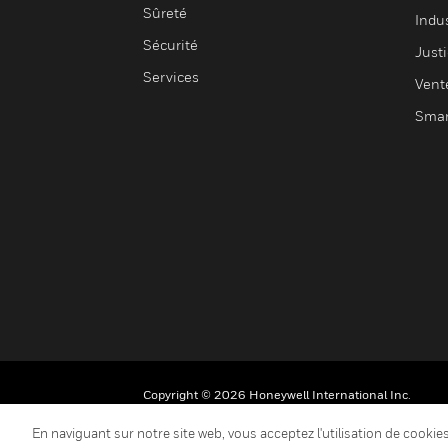
Sûreté
Indus
Sécurité
Justi
Services
Vent
Smar
Copyright © 2026 Honeywell International Inc.
En naviguant sur notre site web, vous acceptez l'utilisation de cooki