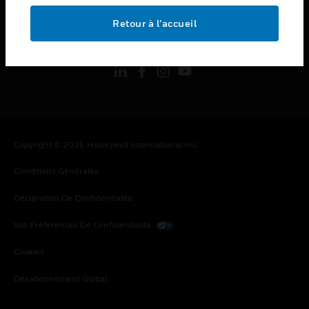
Retour à l’accueil
toggle view
SUIVEZ-NOUS
Copyright © 2026 Honeywell International Inc.
Conditions Générales
Déclaration De Confidentialité
Vos Préférences De Confidentialité
Cookies
Désabonnement Global