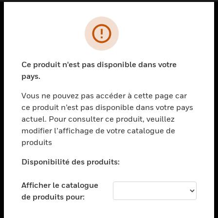
PRODUITS
toggle view
SOLUTIONS
Ce produit n'est pas disponible dans votre
pays.
toggle view
SECTEURS
Vous ne pouvez pas accéder à cette page car
toggle view
ce produit n’est pas disponible dans votre pays
ASSISTANCE
actuel. Pour consulter ce produit, veuillez
modifier l’affichage de votre catalogue de
toggle view
EMPLOIS
produits
toggle view
Disponibilité des produits:
SOCIÉTÉ
toggle view
Afficher le catalogue
NOUS CONTACTER
de produits pour:
toggle view
MENTIONS LÉGALES