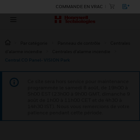
COMMANDE EN VRAC
Par catégorie
Panneau de contrôle
Centrales
d’alarme incendie
Centrales d’alarme incendie
Central CO Panel- VISION Park
Ce site sera hors service pour maintenance
programmée le samedi 8 août, de 19h00 à
5h00 EST (23h00 à 9h00 GMT, dimanche 9
août de 1h00 à 11h00 CET et de 4h30 à
14h30 IST). Nous vous remercions de votre
patience pendant cette période.