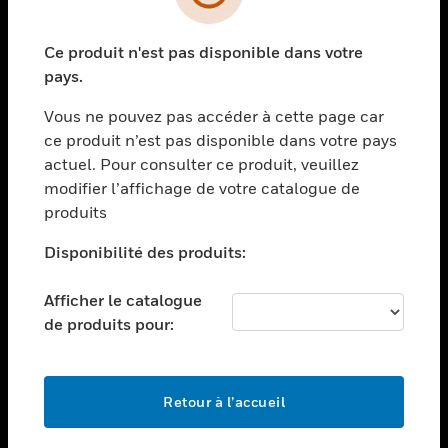
toggle view
SECTEURS
Ce produit n'est pas disponible dans votre
toggle view
ASSISTANCE
pays.
toggle view
Vous ne pouvez pas accéder à cette page car
EMPLOIS
ce produit n’est pas disponible dans votre pays
toggle view
actuel. Pour consulter ce produit, veuillez
SOCIÉTÉ
modifier l’affichage de votre catalogue de
produits
toggle view
NOUS CONTACTER
Disponibilité des produits:
toggle view
MENTIONS LÉGALES
Afficher le catalogue
toggle view
de produits pour:
SUIVEZ-NOUS
Retour à l’accueil