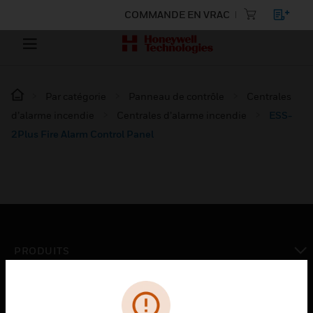
COMMANDE EN VRAC
Par catégorie
Panneau de contrôle
Centrales
d’alarme incendie
Centrales d’alarme incendie
ESS-
2Plus Fire Alarm Control Panel
PRODUITS
toggle view
SOLUTIONS