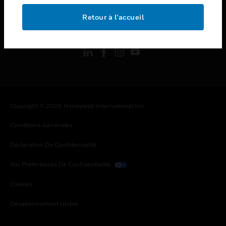
Retour à l’accueil
toggle view
SUIVEZ-NOUS
Copyright © 2026 Honeywell International Inc.
Conditions Générales
Déclaration De Confidentialité
Vos Préférences De Confidentialité
Cookies
Désabonnement Global