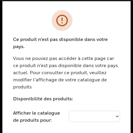
PRODUITS
toggle view
SOLUTIONS
Ce produit n'est pas disponible dans votre
pays.
toggle view
SECTEURS
Vous ne pouvez pas accéder à cette page car
toggle view
ce produit n’est pas disponible dans votre pays
ASSISTANCE
actuel. Pour consulter ce produit, veuillez
modifier l’affichage de votre catalogue de
toggle view
EMPLOIS
produits
toggle view
Disponibilité des produits:
SOCIÉTÉ
toggle view
Afficher le catalogue
NOUS CONTACTER
de produits pour:
toggle view
MENTIONS LÉGALES