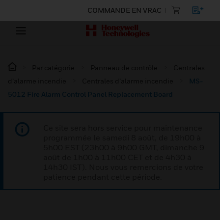
COMMANDE EN VRAC
Par catégorie
Panneau de contrôle
Centrales
d’alarme incendie
Centrales d’alarme incendie
MS-
5012 Fire Alarm Control Panel Replacement Board
Ce site sera hors service pour maintenance
programmée le samedi 8 août, de 19h00 à
5h00 EST (23h00 à 9h00 GMT, dimanche 9
août de 1h00 à 11h00 CET et de 4h30 à
14h30 IST). Nous vous remercions de votre
patience pendant cette période.