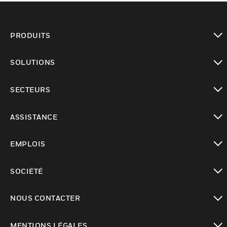
PRODUITS
toggle view
SOLUTIONS
toggle view
SECTEURS
toggle view
ASSISTANCE
toggle view
EMPLOIS
toggle view
SOCIÉTÉ
toggle view
NOUS CONTACTER
toggle view
MENTIONS LÉGALES