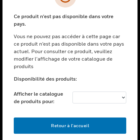
toggle view
SECTEURS
Ce produit n'est pas disponible dans votre
toggle view
ASSISTANCE
pays.
toggle view
Vous ne pouvez pas accéder à cette page car
EMPLOIS
ce produit n’est pas disponible dans votre pays
toggle view
actuel. Pour consulter ce produit, veuillez
SOCIÉTÉ
modifier l’affichage de votre catalogue de
produits
toggle view
NOUS CONTACTER
Disponibilité des produits:
toggle view
MENTIONS LÉGALES
Afficher le catalogue
toggle view
de produits pour:
SUIVEZ-NOUS
Retour à l’accueil