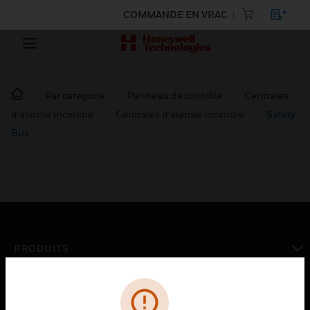
COMMANDE EN VRAC
Par catégorie
Panneau de contrôle
Centrales
d’alarme incendie
Centrales d’alarme incendie
Safety
Bus
PRODUITS
toggle view
SOLUTIONS