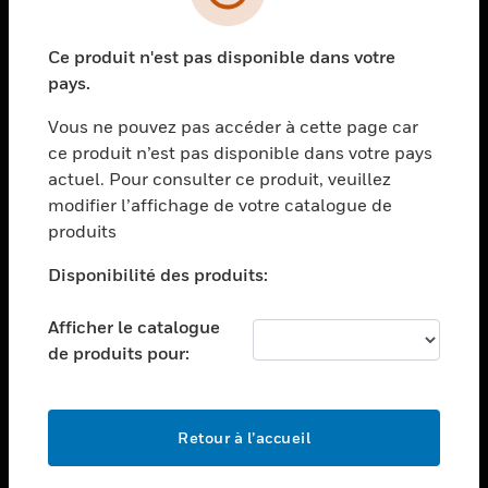
toggle view
SECTEURS
Ce produit n'est pas disponible dans votre
toggle view
ASSISTANCE
pays.
toggle view
Vous ne pouvez pas accéder à cette page car
EMPLOIS
ce produit n’est pas disponible dans votre pays
toggle view
actuel. Pour consulter ce produit, veuillez
SOCIÉTÉ
modifier l’affichage de votre catalogue de
produits
toggle view
NOUS CONTACTER
Disponibilité des produits:
toggle view
MENTIONS LÉGALES
Afficher le catalogue
toggle view
de produits pour:
SUIVEZ-NOUS
Retour à l’accueil