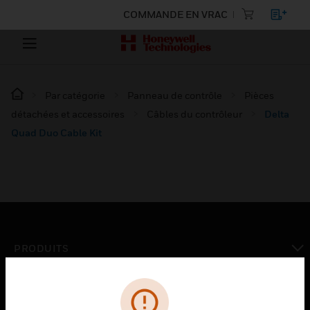
COMMANDE EN VRAC
Par catégorie
Panneau de contrôle
Pièces
détachées et accessoires
Câbles du contrôleur
Delta
Quad Duo Cable Kit
PRODUITS
toggle view
SOLUTIONS