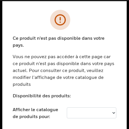
PRODUITS
toggle view
SOLUTIONS
Ce produit n'est pas disponible dans votre
pays.
toggle view
SECTEURS
Vous ne pouvez pas accéder à cette page car
toggle view
ce produit n’est pas disponible dans votre pays
ASSISTANCE
actuel. Pour consulter ce produit, veuillez
modifier l’affichage de votre catalogue de
toggle view
EMPLOIS
produits
toggle view
Disponibilité des produits:
SOCIÉTÉ
toggle view
Afficher le catalogue
NOUS CONTACTER
de produits pour:
toggle view
MENTIONS LÉGALES