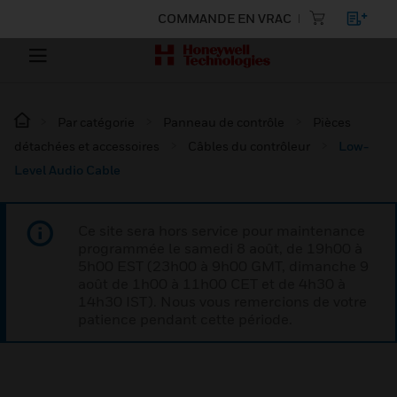
COMMANDE EN VRAC
Par catégorie
Panneau de contrôle
Pièces
détachées et accessoires
Câbles du contrôleur
Low-
Level Audio Cable
Ce site sera hors service pour maintenance
programmée le samedi 8 août, de 19h00 à
5h00 EST (23h00 à 9h00 GMT, dimanche 9
août de 1h00 à 11h00 CET et de 4h30 à
14h30 IST). Nous vous remercions de votre
patience pendant cette période.