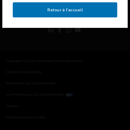
Retour à l’accueil
toggle view
SUIVEZ-NOUS
Copyright © 2026 Honeywell International Inc.
Conditions Générales
Déclaration De Confidentialité
Vos Préférences De Confidentialité
Cookies
Désabonnement Global