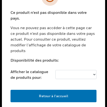
toggle view
SECTEURS
Ce produit n'est pas disponible dans votre
toggle view
ASSISTANCE
pays.
toggle view
Vous ne pouvez pas accéder à cette page car
EMPLOIS
ce produit n’est pas disponible dans votre pays
toggle view
actuel. Pour consulter ce produit, veuillez
SOCIÉTÉ
modifier l’affichage de votre catalogue de
produits
toggle view
NOUS CONTACTER
Disponibilité des produits:
toggle view
MENTIONS LÉGALES
Afficher le catalogue
toggle view
de produits pour:
SUIVEZ-NOUS
Retour à l’accueil