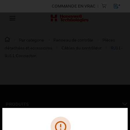
COMMANDE EN VRAC
Par catégorie
Panneau de contrôle
Pièces
détachées et accessoires
Câbles du contrôleur
RJ11-
RJ11 Connector
PRODUITS
toggle view
SOLUTIONS