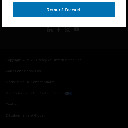
Retour à l’accueil
toggle view
SUIVEZ-NOUS
Copyright © 2026 Honeywell International Inc.
Conditions Générales
Déclaration De Confidentialité
Vos Préférences De Confidentialité
Cookies
Désabonnement Global