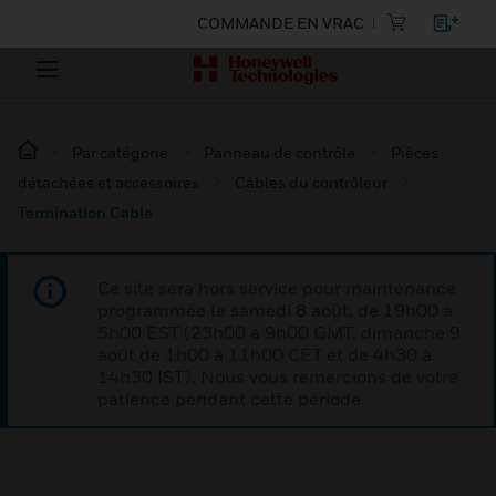
COMMANDE EN VRAC
Par catégorie
Panneau de contrôle
Pièces
détachées et accessoires
Câbles du contrôleur
Termination Cable
Ce site sera hors service pour maintenance
programmée le samedi 8 août, de 19h00 à
5h00 EST (23h00 à 9h00 GMT, dimanche 9
août de 1h00 à 11h00 CET et de 4h30 à
14h30 IST). Nous vous remercions de votre
patience pendant cette période.