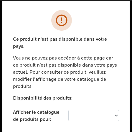
PRODUITS
toggle view
SOLUTIONS
Ce produit n'est pas disponible dans votre
pays.
toggle view
SECTEURS
Vous ne pouvez pas accéder à cette page car
toggle view
ce produit n’est pas disponible dans votre pays
ASSISTANCE
actuel. Pour consulter ce produit, veuillez
modifier l’affichage de votre catalogue de
toggle view
EMPLOIS
produits
toggle view
Disponibilité des produits:
SOCIÉTÉ
toggle view
Afficher le catalogue
NOUS CONTACTER
de produits pour:
toggle view
MENTIONS LÉGALES