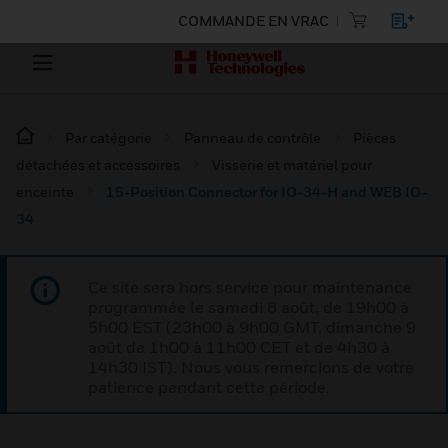
COMMANDE EN VRAC
Par catégorie
Panneau de contrôle
Pièces
détachées et accessoires
Visserie et matériel pour
enceinte
15-Position Connector for IO-34-H and WEB IO-
34
Ce site sera hors service pour maintenance
programmée le samedi 8 août, de 19h00 à
5h00 EST (23h00 à 9h00 GMT, dimanche 9
août de 1h00 à 11h00 CET et de 4h30 à
14h30 IST). Nous vous remercions de votre
patience pendant cette période.