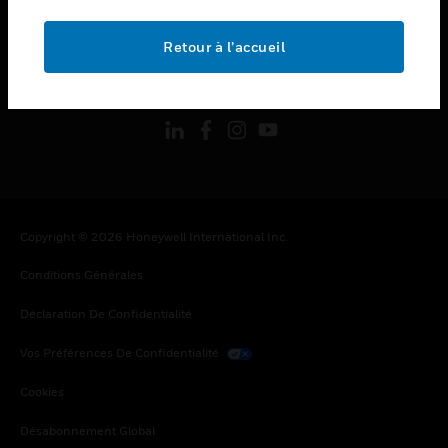
toggle view
MENTIONS LÉGALES
Retour à l’accueil
toggle view
SUIVEZ-NOUS
Copyright © 2026 Honeywell International Inc.
Conditions Générales
Déclaration De Confidentialité
Vos Préférences De Confidentialité
Cookies
Désabonnement Global