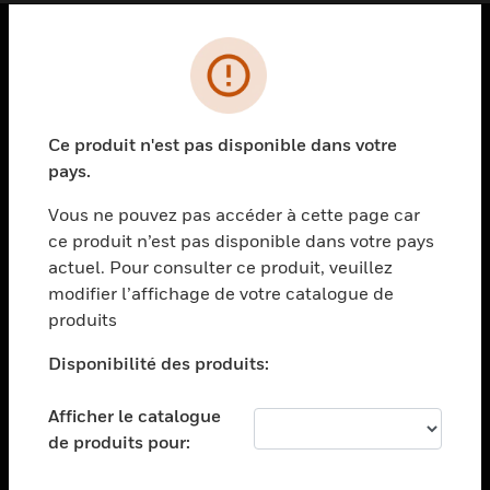
PRODUITS
toggle view
SOLUTIONS
Ce produit n'est pas disponible dans votre
pays.
toggle view
SECTEURS
Vous ne pouvez pas accéder à cette page car
toggle view
ce produit n’est pas disponible dans votre pays
ASSISTANCE
actuel. Pour consulter ce produit, veuillez
modifier l’affichage de votre catalogue de
toggle view
EMPLOIS
produits
toggle view
Disponibilité des produits:
SOCIÉTÉ
toggle view
Afficher le catalogue
NOUS CONTACTER
de produits pour:
toggle view
MENTIONS LÉGALES