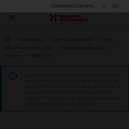
COMMANDE EN VRAC
Par catégorie
Panneau de contrôle
Pièces
détachées et accessoires
Visserie et matériel pour
enceinte
9660-03-01
Ce site sera hors service pour maintenance
programmée le samedi 8 août, de 19h00 à
5h00 EST (23h00 à 9h00 GMT, dimanche 9
août de 1h00 à 11h00 CET et de 4h30 à
14h30 IST). Nous vous remercions de votre
patience pendant cette période.