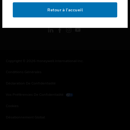
Retour à l’accueil
toggle view
SUIVEZ-NOUS
Copyright © 2026 Honeywell International Inc.
Conditions Générales
Déclaration De Confidentialité
Vos Préférences De Confidentialité
Cookies
Désabonnement Global