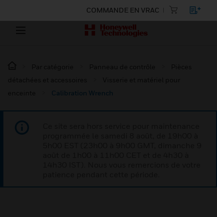
COMMANDE EN VRAC
Par catégorie
Panneau de contrôle
Pièces
détachées et accessoires
Visserie et matériel pour
enceinte
Calibration Wrench
Ce site sera hors service pour maintenance
programmée le samedi 8 août, de 19h00 à
5h00 EST (23h00 à 9h00 GMT, dimanche 9
août de 1h00 à 11h00 CET et de 4h30 à
14h30 IST). Nous vous remercions de votre
patience pendant cette période.