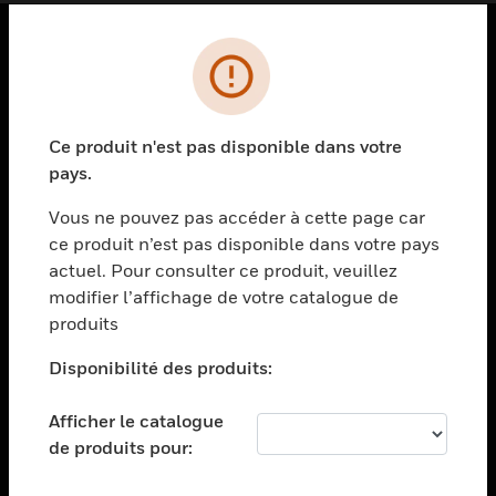
PRODUITS
toggle view
SOLUTIONS
Ce produit n'est pas disponible dans votre
pays.
toggle view
SECTEURS
Vous ne pouvez pas accéder à cette page car
toggle view
ce produit n’est pas disponible dans votre pays
ASSISTANCE
actuel. Pour consulter ce produit, veuillez
modifier l’affichage de votre catalogue de
toggle view
EMPLOIS
produits
toggle view
Disponibilité des produits:
SOCIÉTÉ
toggle view
Afficher le catalogue
NOUS CONTACTER
de produits pour:
toggle view
MENTIONS LÉGALES