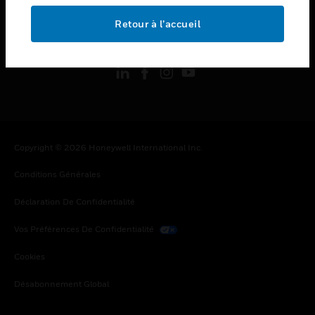
Retour à l’accueil
toggle view
SUIVEZ-NOUS
Copyright © 2026 Honeywell International Inc.
Conditions Générales
Déclaration De Confidentialité
Vos Préférences De Confidentialité
Cookies
Désabonnement Global