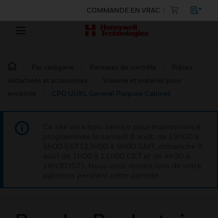
COMMANDE EN VRAC
Par catégorie
Panneau de contrôle
Pièces
détachées et accessoires
Visserie et matériel pour
enceinte
CPO UUKL General Purpose Cabinet
Ce site sera hors service pour maintenance
programmée le samedi 8 août, de 19h00 à
5h00 EST (23h00 à 9h00 GMT, dimanche 9
août de 1h00 à 11h00 CET et de 4h30 à
14h30 IST). Nous vous remercions de votre
patience pendant cette période.