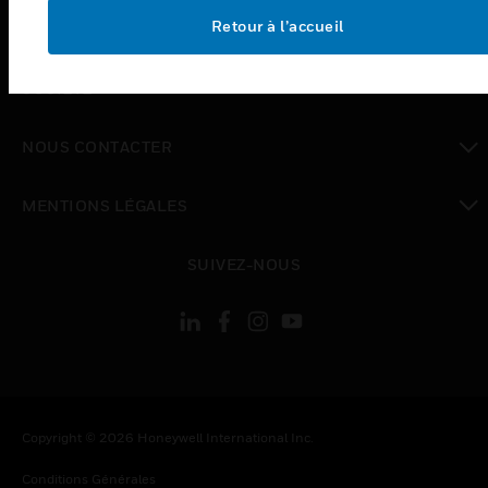
toggle view
Retour à l’accueil
EMPLOIS
toggle view
SOCIÉTÉ
toggle view
NOUS CONTACTER
toggle view
MENTIONS LÉGALES
toggle view
SUIVEZ-NOUS
Copyright © 2026 Honeywell International Inc.
Conditions Générales