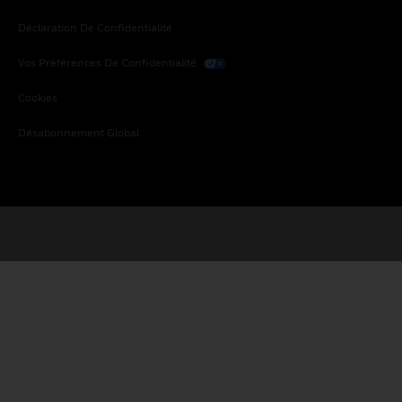
Déclaration De Confidentialité
Vos Préférences De Confidentialité
Cookies
Désabonnement Global