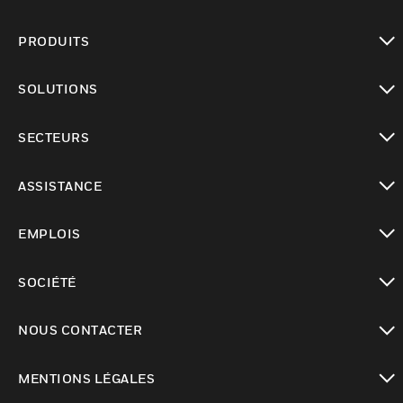
PRODUITS
toggle view
SOLUTIONS
toggle view
SECTEURS
toggle view
ASSISTANCE
toggle view
EMPLOIS
toggle view
SOCIÉTÉ
toggle view
NOUS CONTACTER
toggle view
MENTIONS LÉGALES