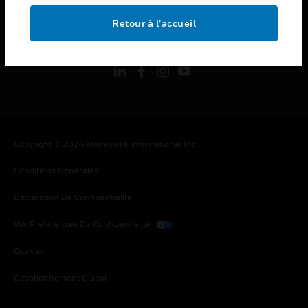
Retour à l’accueil
toggle view
SUIVEZ-NOUS
Copyright © 2026 Honeywell International Inc.
Conditions Générales
Déclaration De Confidentialité
Vos Préférences De Confidentialité
Cookies
Désabonnement Global