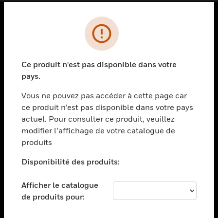
PRODUITS
toggle view
SOLUTIONS
Ce produit n'est pas disponible dans votre
pays.
toggle view
SECTEURS
Vous ne pouvez pas accéder à cette page car
toggle view
ce produit n’est pas disponible dans votre pays
ASSISTANCE
actuel. Pour consulter ce produit, veuillez
modifier l’affichage de votre catalogue de
toggle view
EMPLOIS
produits
toggle view
Disponibilité des produits:
SOCIÉTÉ
toggle view
Afficher le catalogue
NOUS CONTACTER
de produits pour:
toggle view
MENTIONS LÉGALES