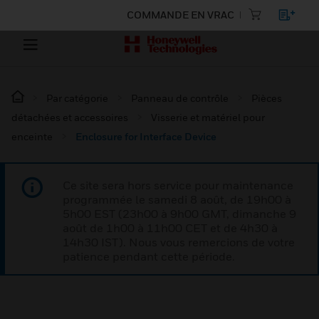
COMMANDE EN VRAC
Par catégorie
Panneau de contrôle
Pièces
détachées et accessoires
Visserie et matériel pour
enceinte
Enclosure for Interface Device
Ce site sera hors service pour maintenance
programmée le samedi 8 août, de 19h00 à
5h00 EST (23h00 à 9h00 GMT, dimanche 9
août de 1h00 à 11h00 CET et de 4h30 à
14h30 IST). Nous vous remercions de votre
patience pendant cette période.