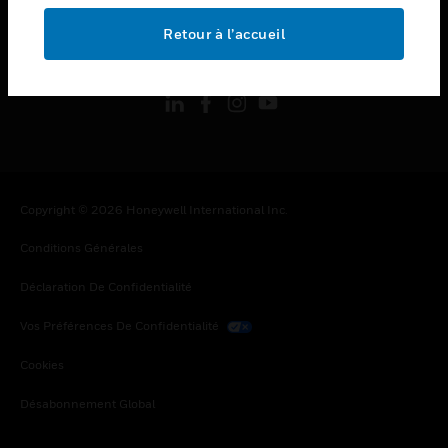
Retour à l’accueil
toggle view
SUIVEZ-NOUS
Copyright © 2026 Honeywell International Inc.
Conditions Générales
Déclaration De Confidentialité
Vos Préférences De Confidentialité
Cookies
Désabonnement Global