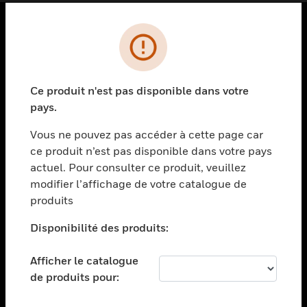
PRODUITS
toggle view
SOLUTIONS
Ce produit n'est pas disponible dans votre
pays.
toggle view
SECTEURS
Vous ne pouvez pas accéder à cette page car
toggle view
ce produit n’est pas disponible dans votre pays
ASSISTANCE
actuel. Pour consulter ce produit, veuillez
modifier l’affichage de votre catalogue de
toggle view
EMPLOIS
produits
toggle view
Disponibilité des produits:
SOCIÉTÉ
toggle view
Afficher le catalogue
NOUS CONTACTER
de produits pour:
toggle view
MENTIONS LÉGALES