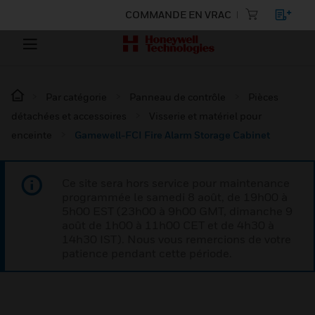
COMMANDE EN VRAC
Par catégorie
Panneau de contrôle
Pièces
détachées et accessoires
Visserie et matériel pour
enceinte
Gamewell-FCI Fire Alarm Storage Cabinet
Ce site sera hors service pour maintenance
programmée le samedi 8 août, de 19h00 à
5h00 EST (23h00 à 9h00 GMT, dimanche 9
août de 1h00 à 11h00 CET et de 4h30 à
14h30 IST). Nous vous remercions de votre
patience pendant cette période.