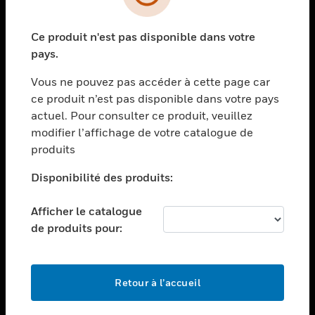
toggle view
SECTEURS
Ce produit n'est pas disponible dans votre
toggle view
ASSISTANCE
pays.
toggle view
Vous ne pouvez pas accéder à cette page car
EMPLOIS
ce produit n’est pas disponible dans votre pays
toggle view
actuel. Pour consulter ce produit, veuillez
SOCIÉTÉ
modifier l’affichage de votre catalogue de
produits
toggle view
NOUS CONTACTER
Disponibilité des produits:
toggle view
MENTIONS LÉGALES
Afficher le catalogue
toggle view
de produits pour:
SUIVEZ-NOUS
Retour à l’accueil