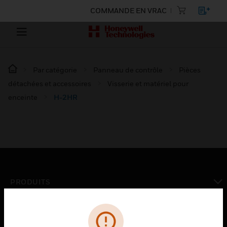
COMMANDE EN VRAC
Par catégorie
Panneau de contrôle
Pièces
détachées et accessoires
Visserie et matériel pour
enceinte
H-2HR
PRODUITS
toggle view
SOLUTIONS